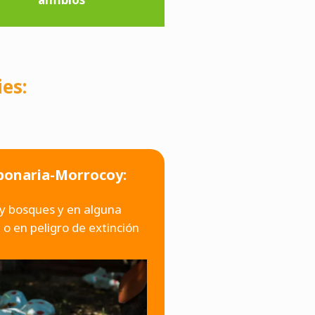
es:
bonaria-Morrocoy:
y bosques y en alguna
o en peligro de extinción