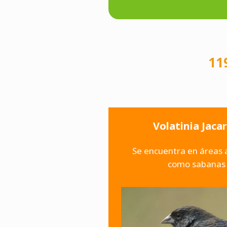
11
Volatinia Jacar
Se encuentra en áreas a
como sabanas 