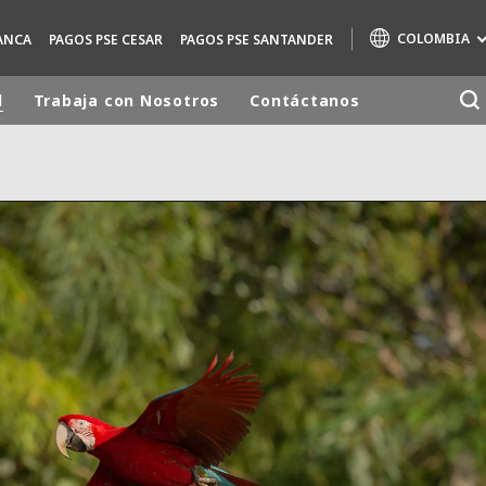
COLOMBIA
ANCA
PAGOS PSE CESAR
PAGOS PSE SANTANDER
d
Trabaja con Nosotros
Contáctanos
Marcas de especialidad
AIR QUALITY
ENGINEERING & CONSULTING
HAZARDOUS WASTE EUROPE
INDUSTRIAS SOLUCIONES GLOBALES
NUCLEAR SOLUTIONS
OFIS
SEDE BENELUX
VEOLIA AGRICULTURE