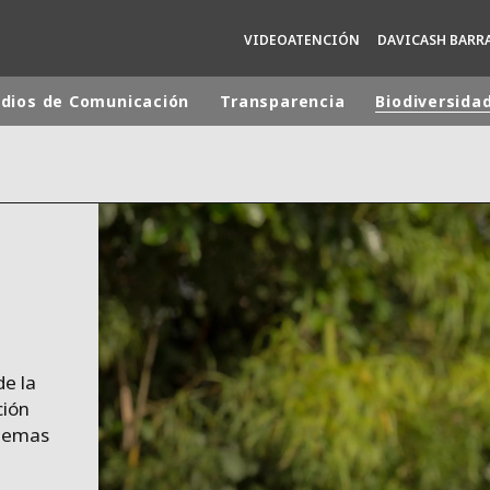
VIDEOATENCIÓN
DAVICASH BARR
dios de Comunicación
Transparencia
Biodiversida
 mundial
INA
NORTEAMÉRICA
 NUEVA ZELANDA
ÁFRICA Y ORIENTE MEDIO
ÁSIA
de la
ción
stemas