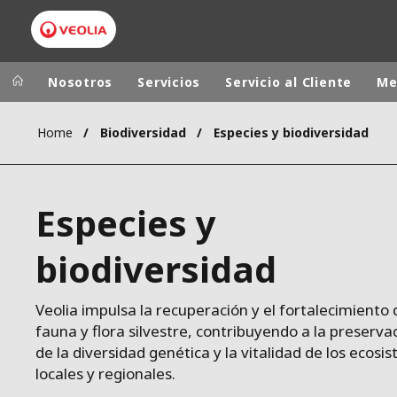
Nosotros
Servicios
Servicio al Cliente
Me
Home
Biodiversidad
Especies y biodiversidad
Grupo Veolia
Presencia
AMÉRICA LAT
VEOLIA.COM
Especies y
AUSTRALIA Y
CAMPUS
EUROPA
biodiversidad
FUNDACIÓN
INSTITUTO
Veolia impulsa la recuperación y el fortalecimiento 
fauna y flora silvestre, contribuyendo a la preserva
de la diversidad genética y la vitalidad de los ecosi
locales y regionales.