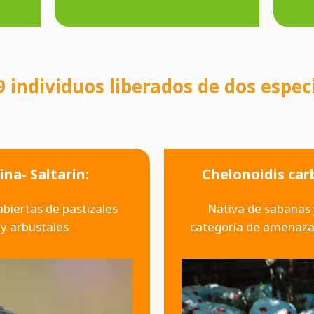
9 individuos liberados de dos especi
ina- Saltarin:
Chelonoidis car
biertas de pastizales
Nativa de sabanas 
y arbustales
categoría de amenaza 