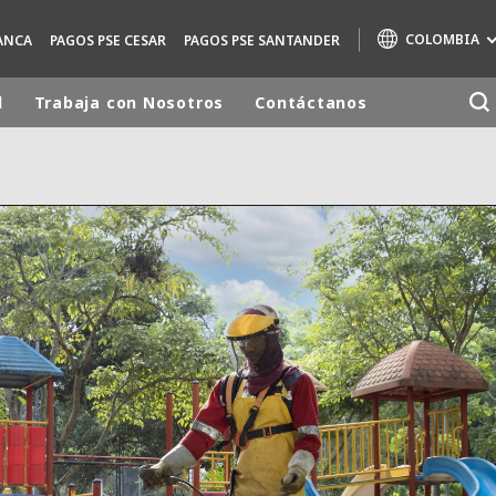
COLOMBIA
ANCA
PAGOS PSE CESAR
PAGOS PSE SANTANDER
d
Trabaja con Nosotros
Contáctanos
Marcas de especialidad
AIR QUALITY
ENGINEERING & CONSULTING
HAZARDOUS WASTE EUROPE
INDUSTRIAS SOLUCIONES GLOBALES
NUCLEAR SOLUTIONS
OFIS
SEDE BENELUX
VEOLIA AGRICULTURE