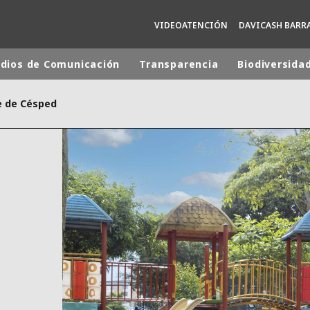
VIDEOATENCIÓN
DAVICASH BARR
dios de Comunicación
Transparencia
Biodiversida
e de Césped
 mundial
INA
NORTEAMÉRICA
 NUEVA ZELANDA
ÁFRICA Y ORIENTE MEDIO
ÁSIA