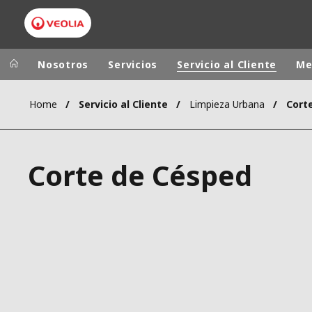
Nosotros
Servicios
Servicio al Cliente
Me
Home
Servicio al Cliente
Limpieza Urbana
Cort
Grupo Veolia
Presencia
AMÉRICA LAT
VEOLIA.COM
Corte de Césped
AUSTRALIA Y
CAMPUS
EUROPA
FUNDACIÓN
INSTITUTO