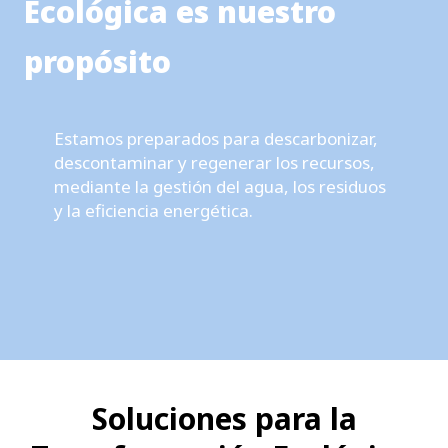
m
Ecológica es nuestro
b
propósito
i
a
Estamos preparados para descarbonizar,
|
descontaminar y regenerar los recursos,
S
mediante la gestión del agua, los residuos
y la eficiencia energética.
a
n
t
a
n
d
Soluciones para la
e