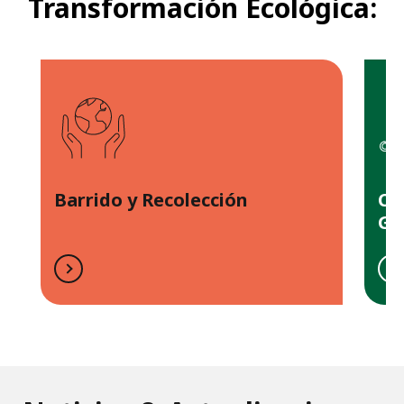
Transformación Ecológica:
r
Barrido y Recolección
Ce
Ge