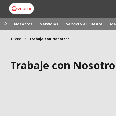
Nosotros
Servicios
Servicio al Cliente
Me
Home
Trabaja con Nosotros
Grupo Veolia
Presencia
AMÉRICA LAT
VEOLIA.COM
Trabaje con Nosotro
AUSTRALIA Y
CAMPUS
EUROPA
FUNDACIÓN
INSTITUTO