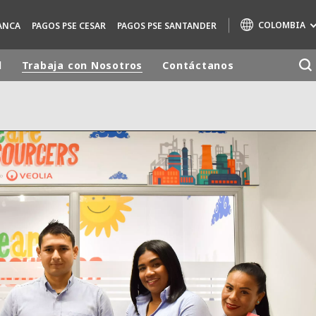
COLOMBIA
ANCA
PAGOS PSE CESAR
PAGOS PSE SANTANDER
d
Trabaja con Nosotros
Contáctanos
Marcas de especialidad
AIR QUALITY
ENGINEERING & CONSULTING
HAZARDOUS WASTE EUROPE
INDUSTRIAS SOLUCIONES GLOBALES
NUCLEAR SOLUTIONS
OFIS
SEDE BENELUX
VEOLIA AGRICULTURE