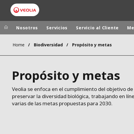
Nosotros
Servicios
Servicio al Cliente
Me
Home
Biodiversidad
Propósito y metas
Grupo Veolia
Presencia
AMÉRICA LAT
VEOLIA.COM
Propósito y metas
AUSTRALIA Y
CAMPUS
EUROPA
FUNDACIÓN
Veolia se enfoca en el cumplimiento del objetivo de
preservar la diversidad biológica, trabajando en lín
INSTITUTO
varias de las metas propuestas para 2030.