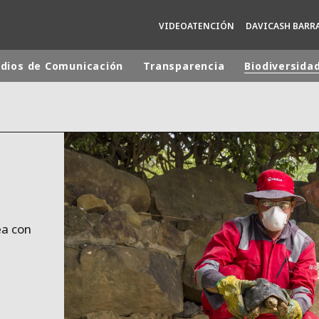
VIDEOATENCIÓN
DAVICASH BARR
dios de Comunicación
Transparencia
Biodiversida
 mundial
INA
NORTEAMÉRICA
 NUEVA ZELANDA
ÁFRICA Y ORIENTE MEDIO
ÁSIA
ea con