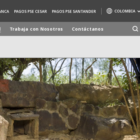
COLOMBIA
ANCA
PAGOS PSE CESAR
PAGOS PSE SANTANDER
d
Trabaja con Nosotros
Contáctanos
Marcas de especialidad
AIR QUALITY
ENGINEERING & CONSULTING
HAZARDOUS WASTE EUROPE
INDUSTRIAS SOLUCIONES GLOBALES
NUCLEAR SOLUTIONS
OFIS
SEDE BENELUX
VEOLIA AGRICULTURE